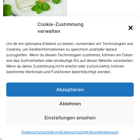
Cookie-Zustimmung
„Kraftvoller Atem“-Paket
verwalten
89,00
€
Um dir ein optimales Erlebnis zu bieten, verwenden wir Technologien wie
inkl. 19 % MwSt.
Cookies, um Geräteinformationen zu speichern und/oder darauf
zuzugreifen. Wenn du diesen Technologien zustimmst, können wir Daten
zzgl.
Versandkosten
wie das Surfverhalten oder eindeutige IDs auf dieser Website verarbeiten.
Wenn du deine Zustimmung nicht erteilst oder zurückziehst, können
bestimmte Merkmale und Funktionen beeinträchtigt werden.
In den Warenkorb
Akzeptieren
Ablehnen
Willkommen in der Welt der ätherischen Öle
Alle Rechte vorbehalten
Einstellungen ansehen
Datenschutzerklärung
Datenschutzerklärung
Impressum