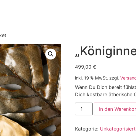
ket
„Königinn
499,00
€
inkl. 19 % MwSt.
zzgl.
Versan
Wenn Du Dich bereit fühlst,
Dich kostbare ätherische 
In den Warenko
Kategorie:
Unkategorisiert